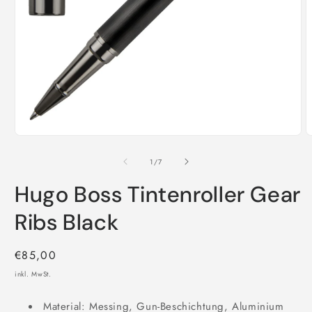
Medien
M
1
2
in
i
von
1
/
7
Modal
M
öffnen
ö
Hugo Boss Tintenroller Gear
Ribs Black
Normaler
€85,00
Preis
inkl. MwSt.
Material: Messing, Gun-Beschichtung, Aluminium