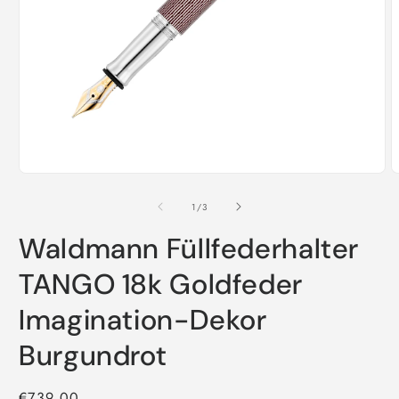
Medien
M
1
2
in
i
von
1
/
3
Modal
M
öffnen
ö
Waldmann Füllfederhalter
TANGO 18k Goldfeder
Imagination-Dekor
Burgundrot
Normaler
€739,00